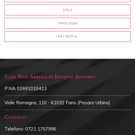
STILE
TIPOLOGIA
I PIÙ VISTI A :
Casa Viva Arreda di Infante Antonio
P.IVA 02691010413
Viale Romagna, 110 - 61032 Fano (Pesaro Urbino)
Contatti
Telefono:
0721 1707996