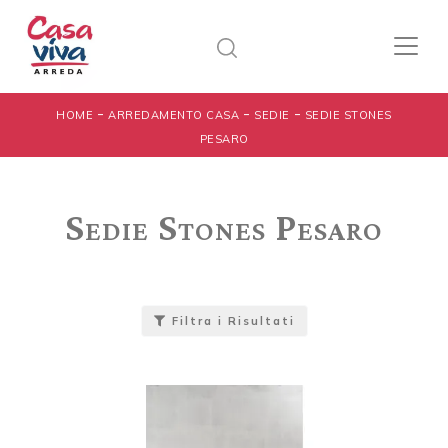
-
-
-
HOME
ARREDAMENTO CASA
SEDIE
SEDIE STONES
PESARO
Sedie Stones Pesaro
Filtra i Risultati