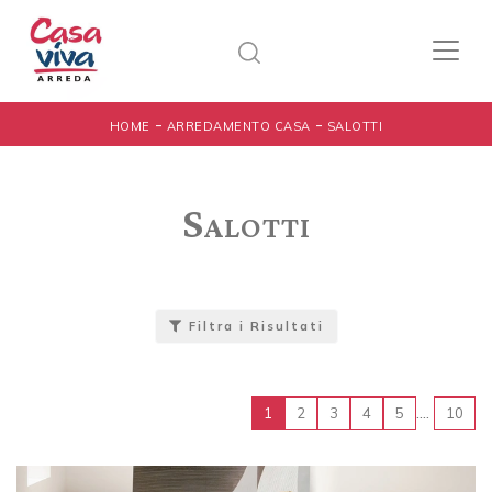
-
-
HOME
ARREDAMENTO CASA
SALOTTI
Salotti
Filtra i Risultati
....
1
2
3
4
5
10