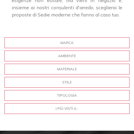
esigenze non esitare, ma vieni in negozio e,
insieme ai nostri consulenti d'arredo, sceglierai le
proposte di Sedie moderne che fanno al caso tuo.
MARCA
AMBIENTE
MATERIALE
STILE
TIPOLOGIA
I PIÙ VISTI A :