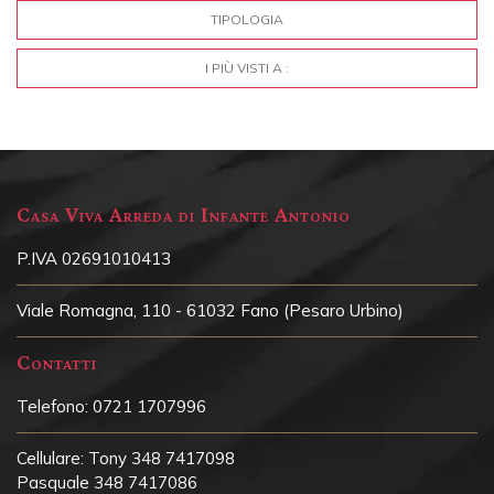
TIPOLOGIA
I PIÙ VISTI A :
Casa Viva Arreda di Infante Antonio
P.IVA 02691010413
Viale Romagna, 110 - 61032 Fano (Pesaro Urbino)
Contatti
Telefono:
0721 1707996
Cellulare:
Tony 348 7417098
Pasquale 348 7417086