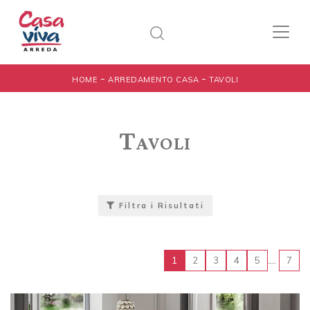
-
-
HOME
ARREDAMENTO CASA
TAVOLI
Tavoli
Filtra i Risultati
....
1
2
3
4
5
7