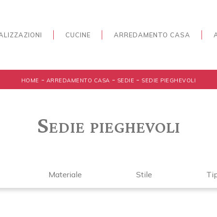
ALIZZAZIONI
CUCINE
ARREDAMENTO CASA
-
-
-
HOME
ARREDAMENTO CASA
SEDIE
SEDIE PIEGHEVOLI
Sedie pieghevoli
Materiale
Stile
Ti