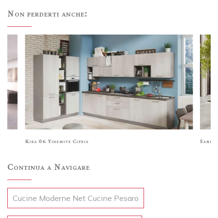
Non perderti anche:
Kira 06 Yosemite Cipria
Sandy 
Continua a Navigare
Cucine Moderne Net Cucine Pesaro