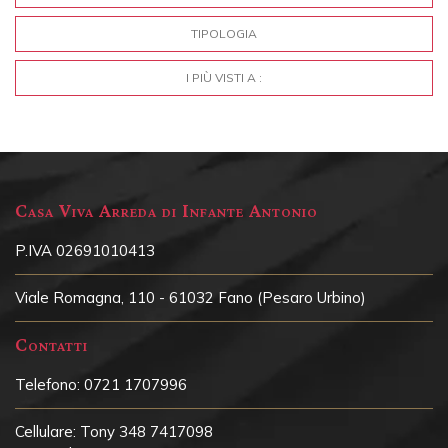
TIPOLOGIA
I PIÙ VISTI A :
Casa Viva Arreda di Infante Antonio
P.IVA 02691010413
Viale Romagna, 110 - 61032 Fano (Pesaro Urbino)
Contatti
Telefono:
0721 1707996
Cellulare:
Tony 348 7417098