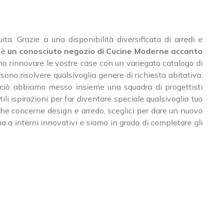
a. Grazie a una disponibilità diversificata di arredi e
i è
un conosciuto negozio di Cucine Moderne accanto
mo rinnovare le vostre case con un variegato catalogo di
ono risolvere qualsivoglia genere di richiesta abitativa.
perciò abbiamo messo insieme una squadra di progettisti
i ispirazioni per far diventare speciale qualsivoglia tuo
el che concerne design e arredo, sceglici per dare un nuovo
ma a interni innovativi e siamo in grado di completare gli