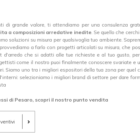
ti di grande valore, ti attendiamo per una consulenza gratuit
ita a composizioni arredative inedite
. Se quello che cerch
iamo soluzioni su misura per qualsivoglia tuo ambiente. Sapre
provvediamo a farlo con progetti articolati su misura, che poss
t d'arredo che si adatti alle tue richieste e al tuo gusto, 
ttisti come il nostro puoi finalmente conoscere svariate e util
lari. Siamo uno tra i migliori espositori della tua zona per qu
'interni: selezioniamo i migliori brand di settore per dare for
sta
ssi di Pesaro, scopri il nostro punto vendita
ventivi