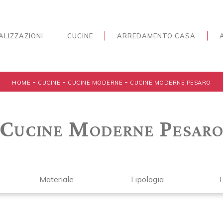
ALIZZAZIONI
CUCINE
ARREDAMENTO CASA
-
-
-
HOME
CUCINE
CUCINE MODERNE
CUCINE MODERNE PESARO
Cucine Moderne Pesar
Materiale
Tipologia
I