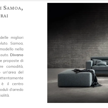
i Samoa,
rai
elle migliori
luto. Samoa,
 modello nella
ssuto.
Divano
tre proposte di
re comodità,
o un'area del
attentamente
 è il centro
oduli d’arredo
alità.