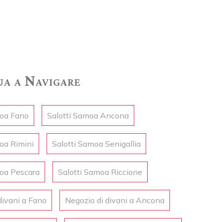
a a Navigare
moa Fano
Salotti Samoa Ancona
oa Rimini
Salotti Samoa Senigallia
moa Pescara
Salotti Samoa Riccione
divani a Fano
Negozio di divani a Ancona
ank
Juliette