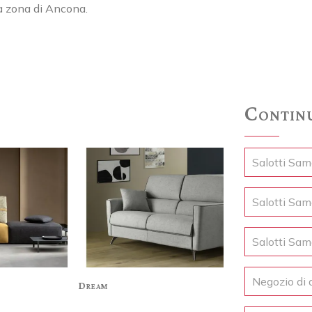
la zona di Ancona.
Continu
Salotti Sa
Salotti Sam
Salotti Sa
Negozio di 
Dream
Bl