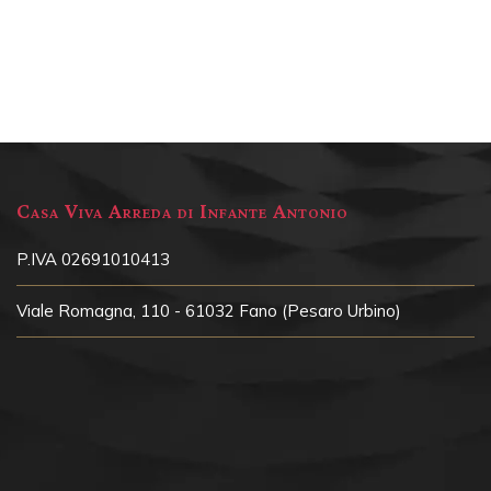
Casa Viva Arreda di Infante Antonio
P.IVA 02691010413
Viale Romagna, 110 - 61032 Fano (Pesaro Urbino)