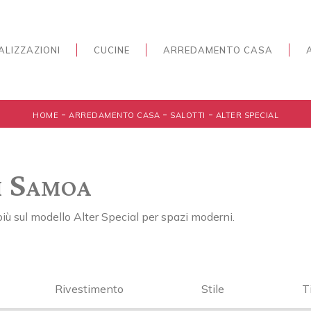
ALIZZAZIONI
CUCINE
ARREDAMENTO CASA
-
-
-
HOME
ARREDAMENTO CASA
SALOTTI
ALTER SPECIAL
i Samoa
più sul modello Alter Special per spazi moderni.
Rivestimento
Stile
T