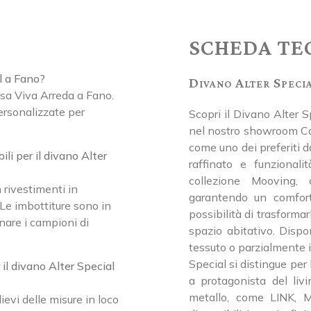
SCHEDA TE
l a Fano?
Divano Alter Speci
asa Viva Arreda a Fano.
ersonalizzate per
Scopri il Divano Alter S
nel nostro showroom Ca
come uno dei preferiti da
ili per il divano Alter
raffinato e funzional
collezione Mooving, o
 rivestimenti in
garantendo un comfort
. Le imbottiture sono in
possibilità di trasforma
nare i campioni di
spazio abitativo. Dispo
tessuto o parzialmente i
Special si distingue per 
 il divano Alter Special
a protagonista del livi
metallo, come LINK,
ievi delle misure in loco