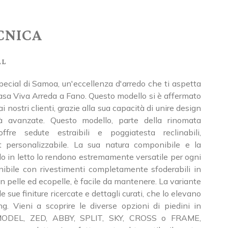
CNICA
al
pecial di Samoa, un'eccellenza d'arredo che ti aspetta
sa Viva Arreda a Fano. Questo modello si è affermato
i nostri clienti, grazie alla sua capacità di unire design
ità avanzate. Questo modello, parte della rinomata
ffre sedute estraibili e poggiatesta reclinabili,
 personalizzabile. La sua natura componibile e la
rlo in letto lo rendono estremamente versatile per ogni
nibile con rivestimenti completamente sfoderabili in
n pelle ed ecopelle, è facile da mantenere. La variante
le sue finiture ricercate e dettagli curati, che lo elevano
ng. Vieni a scoprire le diverse opzioni di piedini in
 MODEL, ZED, ABBY, SPLIT, SKY, CROSS o FRAME,