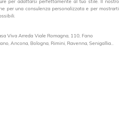
iture per adattarsi perfettamente al tuo stile. Il nostro
ne per una consulenza personalizzata e per mostrarti
ssibili.
sa Viva Arreda
Viale Romagna, 110
,
Fano
ano, Ancona, Bologna, Rimini, Ravenna, Senigallia...