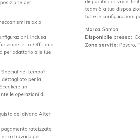
disponibili in varie fin
sposizione per
team è a tua disposizio
tutte le configurazioni po
meccanismi relax o
Marca:
Samoa
onfigurazioni, inclusa
Disponibile presso:
Ca
funzione letto. Offriamo
Zone servite:
Pesaro, F
d per adattarlo alle tue
r Special nel tempo?
 dettagliato per la
 Scegliere un
nte le operazioni di
quisto del divano Alter
i pagamento rateizzate
ieni a trovarci per