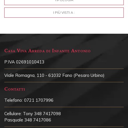
I PIÙ VISTI A :
Casa Viva Arreda di Infante Antonio
P.IVA 02691010413
Viale Romagna, 110 - 61032 Fano (Pesaro Urbino)
Contatti
Telefono:
0721 1707996
Cellulare:
Tony 348 7417098
Pasquale 348 7417086