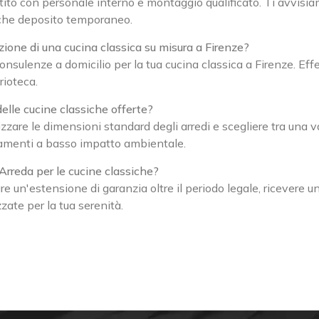
ito con personale interno e montaggio qualificato. Ti avvisiam
nche deposito temporaneo.
one di una cucina classica su misura a Firenze?
nsulenze a domicilio per la tua cucina classica a Firenze. Effet
rioteca.
delle cucine classiche offerte?
zare le dimensioni standard degli arredi e scegliere tra una v
ttamenti a basso impatto ambientale.
Arreda per le cucine classiche?
are un'estensione di garanzia oltre il periodo legale, ricevere
ate per la tua serenità.