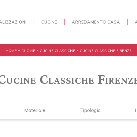
ALIZZAZIONI
CUCINE
ARREDAMENTO CASA
-
-
-
HOME
CUCINE
CUCINE CLASSICHE
CUCINE CLASSICHE FIRENZE
Cucine Classiche Firenz
Materiale
Tipologia
I