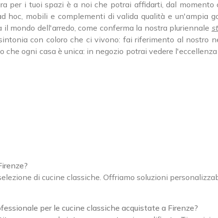
tura per i tuoi spazi è a noi che potrai affidarti, dal momento
ad hoc, mobili e complementi di valida qualità e un'ampia g
da il mondo dell'arredo, come conferma la nostra pluriennale
s
in sintonia con coloro che ci vivono: fai riferimento al nostr
sto che ogni casa è unica: in negozio potrai vedere l'eccellenza
Firenze?
lezione di cucine classiche. Offriamo soluzioni personalizzabil
fessionale per le cucine classiche acquistate a Firenze?