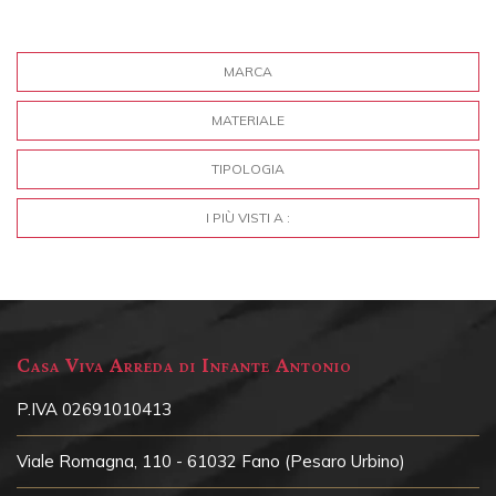
MARCA
MATERIALE
TIPOLOGIA
I PIÙ VISTI A :
Casa Viva Arreda di Infante Antonio
P.IVA 02691010413
Viale Romagna, 110 - 61032 Fano (Pesaro Urbino)