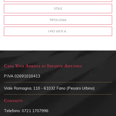
STILE
TIPOLOGIA
I PIÙ VISTI A :
Casa Viva Arreda di Infante Antonio
P.IVA 02691010413
Viale Romagna, 110 - 61032 Fano (Pesaro Urbino)
Contatti
Telefono:
0721 1707996