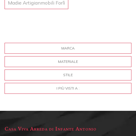
Madie Artigianmobili Forlì
MARCA
MATERIALE
STILE
I PIÙ VISTI A :
Casa Viva Arreda di Infante Antonio