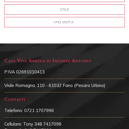
STILE
I PIÙ VISTI A :
Casa Viva Arreda di Infante Antonio
P.IVA 02691010413
Viale Romagna, 110 - 61032 Fano (Pesaro Urbino)
Contatti
Telefono:
0721 1707996
Cellulare:
Tony 348 7417098