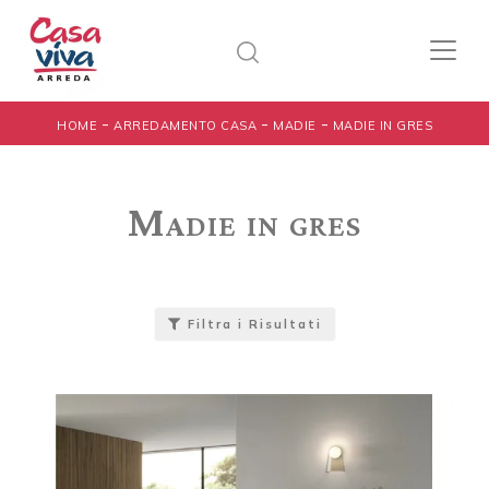
-
-
-
HOME
ARREDAMENTO CASA
MADIE
MADIE IN GRES
Madie in gres
Filtra i Risultati