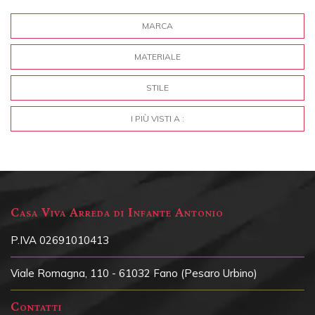
MARCA
MATERIALE
STILE
I PIÙ VISTI A :
Casa Viva Arreda di Infante Antonio
P.IVA 02691010413
Viale Romagna, 110 - 61032 Fano (Pesaro Urbino)
Contatti