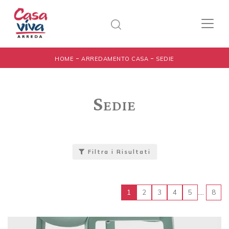
-
-
HOME
ARREDAMENTO CASA
SEDIE
Sedie
Filtra i Risultati
....
1
2
3
4
5
8