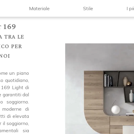
Materiale
Stile
I pi
t 169
a tra le
ico per
noi
come un piano
so quotidiano,
 169 Light di
 garantiti dal
uo soggiorno.
e moderne di
tti di elevata
r il soggiorno,
amentali sia