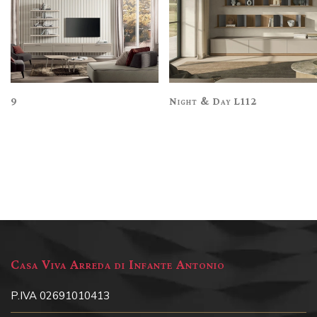
S009
Night & Day L112
Casa Viva Arreda di Infante Antonio
P.IVA 02691010413