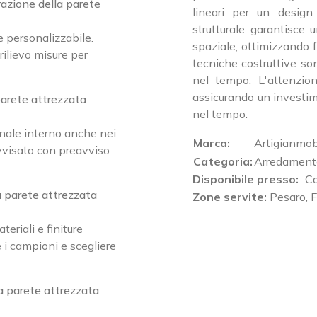
razione della parete
lineari per un design
strutturale garantisce 
e personalizzabile.
spaziale, ottimizzando f
rilievo misure per
tecniche costruttive so
nel tempo. L'attenzione
assicurando un investim
parete attrezzata
nel tempo.
nale interno anche nei
Marca:
Artigianmob
avvisato con preavviso
Categoria:
Arredament
Disponibile presso:
Ca
la parete attrezzata
Zone servite:
Pesaro, F
eriali e finiture
 i campioni e scegliere
la parete attrezzata