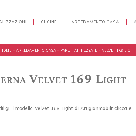
ALIZZAZIONI
CUCINE
ARREDAMENTO CASA
-
-
-
HOME
ARREDAMENTO CASA
PARETI ATTREZZATE
VELVET 169 LIGHT
erna Velvet 169 Light
ligi il modello Velvet 169 Light di Artigianmobili: clicca e