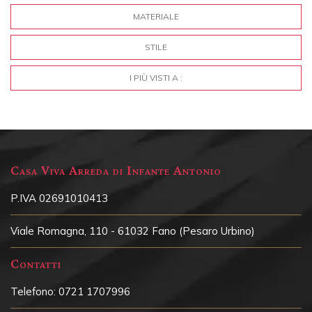
MATERIALE
STILE
I PIÙ VISTI A :
Casa Viva Arreda di Infante Antonio
P.IVA 02691010413
Viale Romagna, 110 - 61032 Fano (Pesaro Urbino)
Contatti
Telefono:
0721 1707996