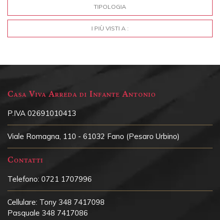
TIPOLOGIA
I PIÙ VISTI A :
Casa Viva Arreda di Infante Antonio
P.IVA 02691010413
Viale Romagna, 110 - 61032 Fano (Pesaro Urbino)
Contatti
Telefono:
0721 1707996
Cellulare:
Tony 348 7417098
Pasquale 348 7417086