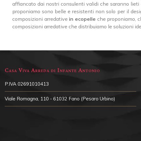
affiancato dai nostri consulenti validi che saranno liet
proponiamo sono belle e resistenti non solo per il des
composizioni arredative
in ecopelle
che proponiamo, che
composizioni arredative che distribuiamo le soluzioni idea
Casa Viva Arreda di Infante Antonio
P.IVA 02691010413
Viale Romagna, 110 - 61032 Fano (Pesaro Urbino)