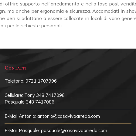
i di offrire supporto nell'arredamento e nella fase post vend
ign, ma anche per ergonomia e sicurezza. Accomodati in showro
 ben si adattano a essere collocate in locali di vario genere. 
li per le richieste personali.
Contatti
Telefono:
0721 1707996
Cellulare:
Tony 348 7417098
Pasquale 348 7417086
E-Mail Antonio:
antonio@casavivaarreda.com
E-Mail Pasquale:
pasquale@casavivaarreda.com