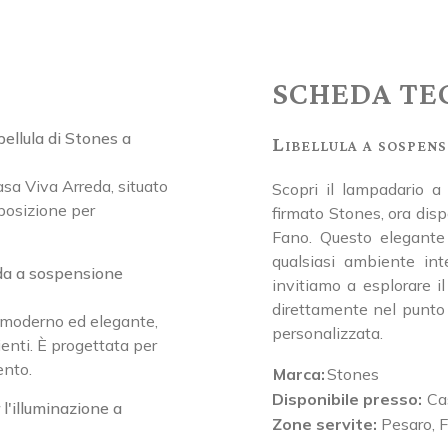
SCHEDA TE
ellula di Stones a
Libellula a sospens
asa Viva Arreda, situato
Scopri il lampadario a
posizione per
firmato Stones, ora dis
Fano. Questo elegante 
qualsiasi ambiente in
ada a sospensione
invitiamo a esplorare il
direttamente nel punto 
n moderno ed elegante,
personalizzata.
ienti. È progettata per
ento.
Marca:
Stones
Disponibile presso:
Ca
 l'illuminazione a
Zone servite:
Pesaro, F