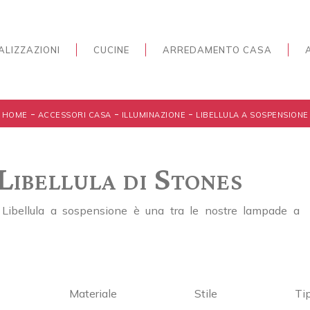
ALIZZAZIONI
CUCINE
ARREDAMENTO CASA
-
-
-
HOME
ACCESSORI CASA
ILLUMINAZIONE
LIBELLULA A SOSPENSIONE
Libellula di Stones
 Libellula a sospensione è una tra le nostre lampade a
Materiale
Stile
Ti