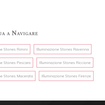
a a Navigare
ne Stones Rimini
Illuminazione Stones Ravenna
ne Stones Pescara
Illuminazione Stones Riccione
ne Stones Macerata
Illuminazione Stones Firenze
ra a sospensione
Idra da terra