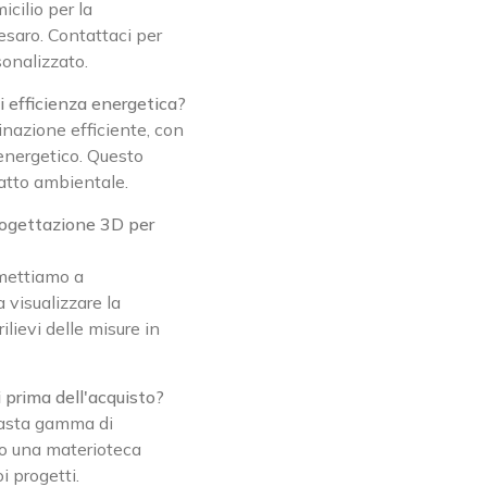
icilio per la
esaro. Contattaci per
onalizzato.
di efficienza energetica?
inazione efficiente, con
energetico. Questo
patto ambientale.
progettazione 3D per
 mettiamo a
 visualizzare la
lievi delle misure in
i prima dell'acquisto?
 vasta gamma di
mo una materioteca
i progetti.