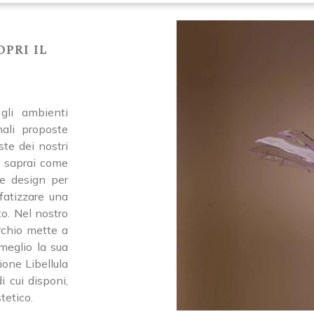
pri il
gli ambienti
nali proposte
te dei nostri
e, saprai come
ne design per
nfatizzare una
o. Nel nostro
rchio mette a
 meglio la sua
one Libellula
i cui disponi,
tetico.