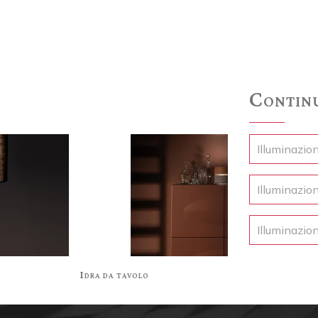
Continu
Illuminazio
Illuminazio
Illuminazio
Idra da tavolo
Id