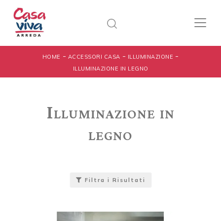
-
-
-
HOME
ACCESSORI CASA
ILLUMINAZIONE
ILLUMINAZIONE IN LEGNO
Illuminazione in
legno
Filtra i Risultati