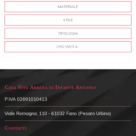
MATERIALE
STILE
TIPOLOGIA
I PIÙ VISTI A :
Casa Viva Arreda di Infante Antonio
P.IVA 02691010413
Viale Romagna, 110 - 61032 Fano (Pesaro Urbino)
Contatti