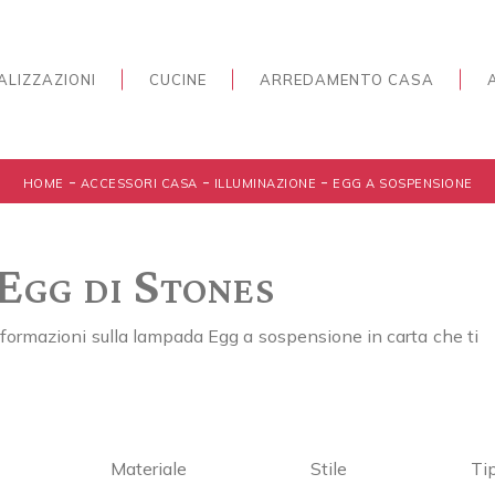
ALIZZAZIONI
CUCINE
ARREDAMENTO CASA
-
-
-
HOME
ACCESSORI CASA
ILLUMINAZIONE
EGG A SOSPENSIONE
Egg di Stones
formazioni sulla lampada Egg a sospensione in carta che ti
Materiale
Stile
Ti