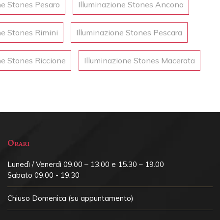
ne Stones Pesaro
Illuminazione Stones Ancona
ne Stones Rimini
Illuminazione Stones Pescara
ne Stones Riccione
Illuminazione Stones Macerata
nis a sospensione
Giuditta da tavolo
Orari
Lunedì / Venerdì 09.00 – 13.00 e 15.30 – 19.00
Sabato 09.00 - 19.30
Chiuso
Domenica (su appuntamento)