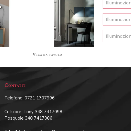
Illuminazio
Illuminazio
Illuminazio
Vega da tavolo
Te
Contatti
Telefono:
0721 1707996
Cellulare:
Tony 348 7417098
Pasquale 348 7417086