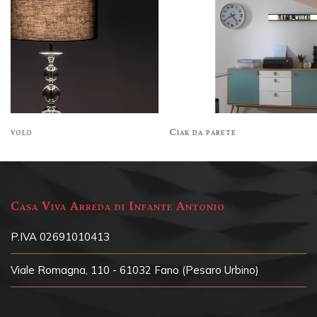
 tavolo
Ciak da parete
Casa Viva Arreda di Infante Antonio
P.IVA 02691010413
Viale Romagna, 110 - 61032 Fano (Pesaro Urbino)