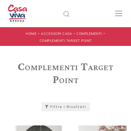
-
-
-
HOME
ACCESSORI CASA
COMPLEMENTI
COMPLEMENTI TARGET POINT
Complementi Target
Point
Filtra i Risultati