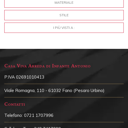
MATERIALE
STILE
I PIÙ VISTI A :
Casa Viva Arreda di Infante Antonio
P.IVA 02691010413
Viale Romagna, 110 - 61032 Fano (Pesaro Urbino)
Contatti
Telefono:
0721 1707996