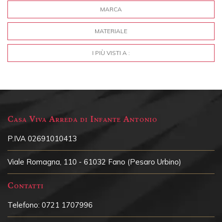
MARCA
MATERIALE
I PIÙ VISTI A :
Casa Viva Arreda di Infante Antonio
P.IVA 02691010413
Viale Romagna, 110 - 61032 Fano (Pesaro Urbino)
Contatti
Telefono:
0721 1707996