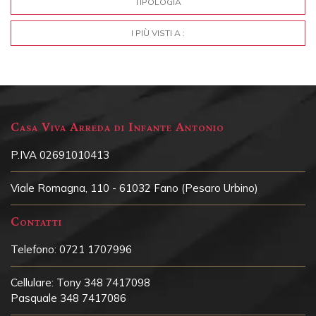
TIPOLOGIA
I PIÙ VISTI A :
Casa Viva Arreda di Infante Antonio
P.IVA 02691010413
Viale Romagna, 110 - 61032 Fano (Pesaro Urbino)
Contatti
Telefono:
0721 1707996
Cellulare:
Tony 348 7417098
Pasquale 348 7417086