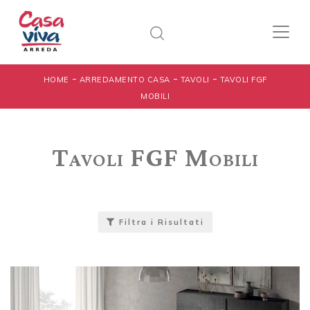
-
-
-
HOME
ARREDAMENTO CASA
TAVOLI
TAVOLI FGF
MOBILI
Tavoli FGF Mobili
Filtra i Risultati