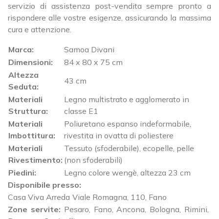
servizio di assistenza post-vendita sempre pronto a
rispondere alle vostre esigenze, assicurando la massima
cura e attenzione.
Marca:
Samoa Divani
Dimensioni:
84 x 80 x 75 cm
Altezza
43 cm
Seduta:
Materiali
Legno multistrato e agglomerato in
Struttura:
classe E1
Materiali
Poliuretano espanso indeformabile,
Imbottitura:
rivestita in ovatta di poliestere
Materiali
Tessuto (sfoderabile), ecopelle, pelle
Rivestimento:
(non sfoderabili)
Piedini:
Legno colore wengè, altezza 23 cm
Disponibile presso:
Casa Viva Arreda
Viale Romagna, 110
,
Fano
Zone servite:
Pesaro, Fano, Ancona, Bologna, Rimini,