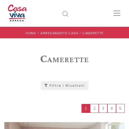
-
-
HOME
ARREDAMENTO CASA
CAMERETTE
Camerette
Filtra i Risultati
1
2
3
4
5