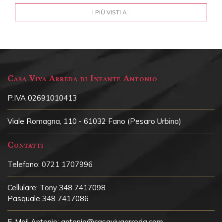
I PIÙ VISTI A :
Casa Viva Arreda di Infante Antonio
P.IVA 02691010413
Viale Romagna, 110 - 61032 Fano (Pesaro Urbino)
Contatti
Telefono:
0721 1707996
Cellulare:
Tony 348 7417098
Pasquale 348 7417086
E-Mail Antonio:
antonio@casavivaarreda.com