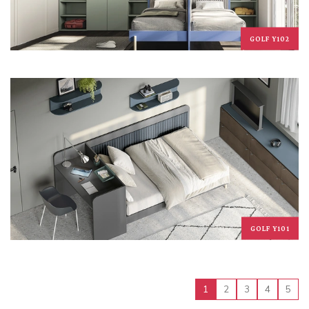
GOLF Y102
GOLF Y101
1
2
3
4
5