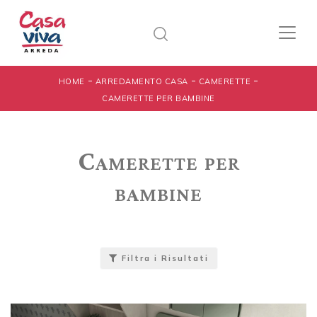
-
-
-
HOME
ARREDAMENTO CASA
CAMERETTE
CAMERETTE PER BAMBINE
Camerette per
bambine
Filtra i Risultati