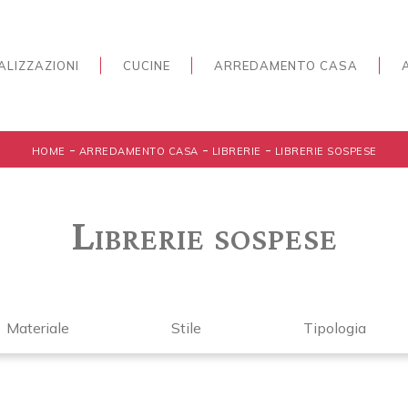
ALIZZAZIONI
CUCINE
ARREDAMENTO CASA
-
-
-
HOME
ARREDAMENTO CASA
LIBRERIE
LIBRERIE SOSPESE
Librerie sospese
Materiale
Stile
Tipologia