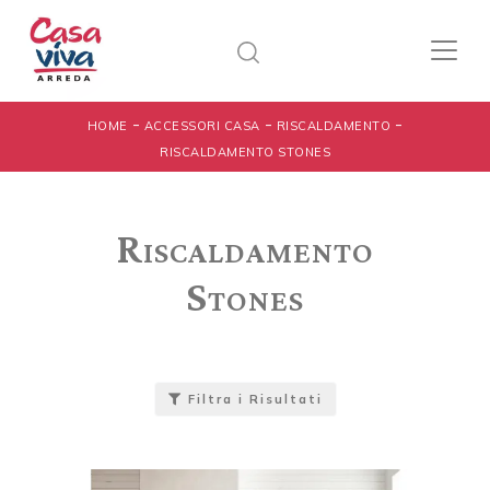
-
-
-
HOME
ACCESSORI CASA
RISCALDAMENTO
RISCALDAMENTO STONES
Riscaldamento
Stones
Filtra i Risultati