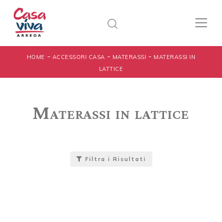
-
-
-
HOME
ACCESSORI CASA
MATERASSI
MATERASSI IN
LATTICE
Materassi in lattice
Filtra i Risultati